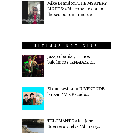
Mike Brandon, THE MYSTERY
LIGHTS: «Me conecté con los
dioses por un minuto»
ÚLTIMAS NOTICIAS
Jazz, cubanía y ritmos
balcánicos: IZNAJAZZ 2…
El dúo sevillano JUVENTUDE
lanzan “Mis Pecado…
TELOMANTE a.k.a Jose
Guerrero vuelve “Al marg…