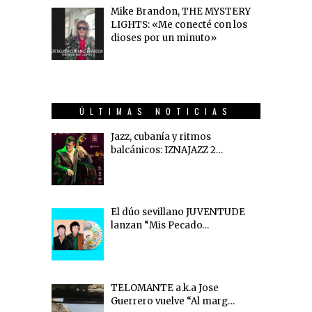
Mike Brandon, THE MYSTERY
LIGHTS: «Me conecté con los
dioses por un minuto»
ÚLTIMAS NOTICIAS
Jazz, cubanía y ritmos
balcánicos: IZNAJAZZ 2…
El dúo sevillano JUVENTUDE
lanzan “Mis Pecado…
TELOMANTE a.k.a Jose
Guerrero vuelve “Al marg…