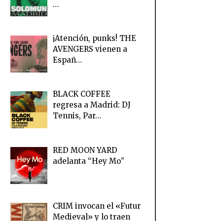
…
¡Atención, punks! THE
AVENGERS vienen a
Españ…
BLACK COFFEE
regresa a Madrid: DJ
Tennis, Par…
RED MOON YARD
adelanta “Hey Mo”
CRIM invocan el «Futur
Medieval» y lo traen