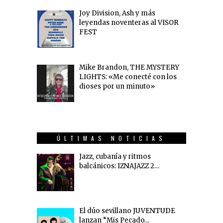
Joy Division, Ash y más
leyendas noventeras al VISOR
FEST
Mike Brandon, THE MYSTERY
LIGHTS: «Me conecté con los
dioses por un minuto»
ÚLTIMAS NOTICIAS
Jazz, cubanía y ritmos
balcánicos: IZNAJAZZ 2…
El dúo sevillano JUVENTUDE
lanzan “Mis Pecado…