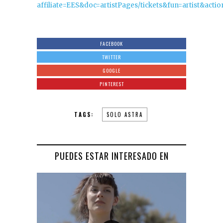
affiliate=EES&doc=artistPages/tickets&fun=artist&acti
FACEBOOK
TWITTER
GOOGLE
PINTEREST
TAGS:
SOLO ASTRA
PUEDES ESTAR INTERESADO EN