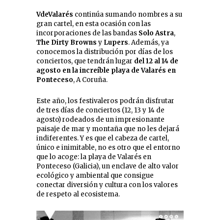
VdeValarés
continúa sumando nombres a su
gran cartel, en esta ocasión con las
incorporaciones de las bandas
Solo Astra
,
The Dirty Browns
y
Lupers
. Además, ya
conocemos la distribución por días de los
conciertos, que tendrán lugar
del 12 al 14 de
agosto en la increíble playa de Valarés en
Ponteceso
, A Coruña.
Este año, los festivaleros podrán disfrutar
de tres días de conciertos (12, 13 y 14 de
agosto) rodeados de un impresionante
paisaje de mar y montaña que no les dejará
indiferentes. Y es que el cabeza de cartel,
único e inimitable, no es otro que el entorno
que lo acoge: la playa de Valarés en
Ponteceso (Galicia), un enclave de alto valor
ecológico y ambiental que consigue
conectar diversión y cultura con los valores
de respeto al ecosistema.