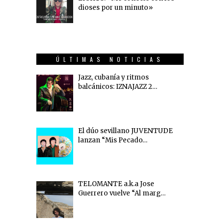
dioses por un minuto»
ÚLTIMAS NOTICIAS
Jazz, cubanía y ritmos
balcánicos: IZNAJAZZ 2…
El dúo sevillano JUVENTUDE
lanzan “Mis Pecado…
TELOMANTE a.k.a Jose
Guerrero vuelve “Al marg…