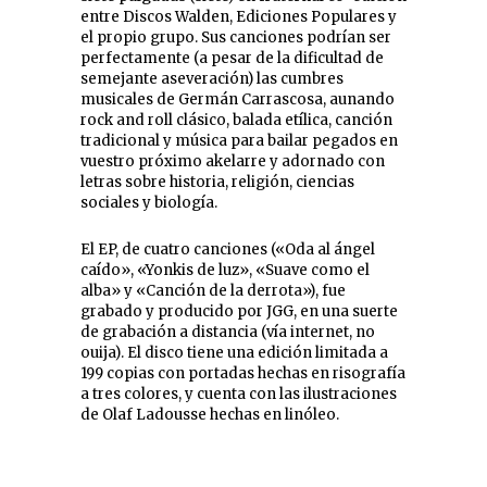
entre Discos Walden, Ediciones Populares y
el propio grupo. Sus canciones podrían ser
perfectamente (a pesar de la dificultad de
semejante aseveración) las cumbres
musicales de Germán Carrascosa, aunando
rock and roll clásico, balada etílica, canción
tradicional y música para bailar pegados en
vuestro próximo akelarre y adornado con
letras sobre historia, religión, ciencias
sociales y biología.
El EP, de cuatro canciones («Oda al ángel
caído», «Yonkis de luz», «Suave como el
alba» y «Canción de la derrota»), fue
grabado y producido por JGG, en una suerte
de grabación a distancia (vía internet, no
ouija). El disco tiene una edición limitada a
199 copias con portadas hechas en risografía
a tres colores, y cuenta con las ilustraciones
de Olaf Ladousse hechas en linóleo.