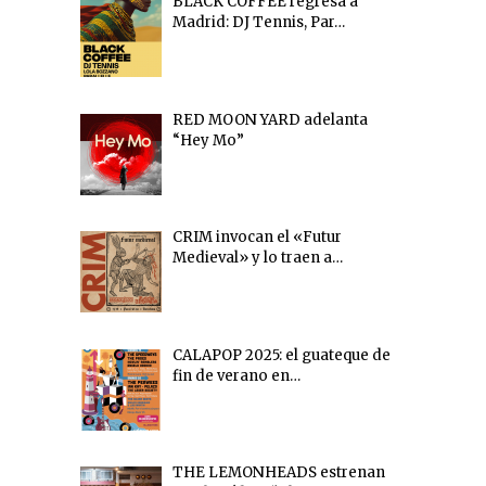
BLACK COFFEE regresa a
Madrid: DJ Tennis, Par…
RED MOON YARD adelanta
“Hey Mo”
CRIM invocan el «Futur
Medieval» y lo traen a…
CALAPOP 2025: el guateque de
fin de verano en…
THE LEMONHEADS estrenan