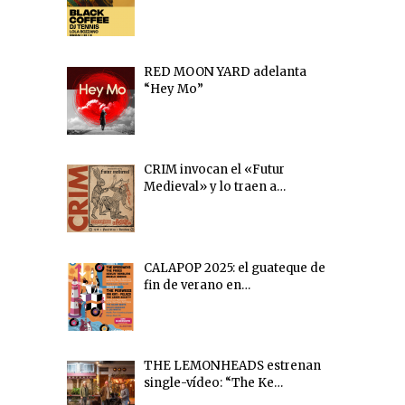
RED MOON YARD adelanta
“Hey Mo”
CRIM invocan el «Futur
Medieval» y lo traen a…
CALAPOP 2025: el guateque de
fin de verano en…
THE LEMONHEADS estrenan
single-vídeo: “The Ke…