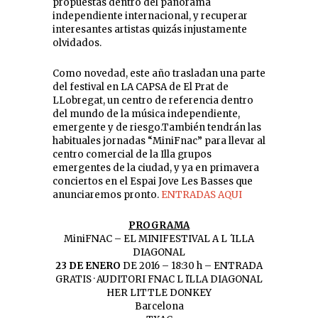
propuestas dentro del panorama
independiente internacional, y recuperar
interesantes artistas quizás injustamente
olvidados.
Como novedad, este año trasladan una parte
del festival en LA CAPSA de El Prat de
LLobregat, un centro de referencia dentro
del mundo de la música independiente,
emergente y de riesgo.También tendrán las
habituales jornadas “MiniFnac” para llevar al
centro comercial de la Illa grupos
emergentes de la ciudad, y ya en primavera
conciertos en el Espai Jove Les Basses que
anunciaremos pronto.
ENTRADAS AQUI
PROGRAMA
MiniFNAC – EL MINIFESTIVAL A L ́ ILLA
DIAGONAL
23 DE ENERO
DE 2016 – 18:30 h – ENTRADA
GRATIS · AUDITORI FNAC L ̈ILLA DIAGONAL
HER LITTLE DONKEY
Barcelona