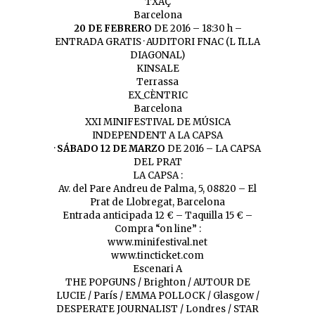
TXAÇ
Barcelona
20 DE FEBRERO
DE 2016 – 18:30 h –
ENTRADA GRATIS · AUDITORI FNAC (L ̈ILLA
DIAGONAL)
KINSALE
Terrassa
EX_CÈNTRIC
Barcelona
XXI MINIFESTIVAL DE MÚSICA
INDEPENDENT A LA CAPSA
·
SÁBADO 12 DE MARZO
DE 2016 – LA CAPSA
DEL PRAT
LA CAPSA :
Av. del Pare Andreu de Palma, 5, 08820 – El
Prat de Llobregat, Barcelona
Entrada anticipada 12 € – Taquilla 15 € –
Compra “on line” :
www.minifestival.net
www.tincticket.com
Escenari A
THE POPGUNS / Brighton / AUTOUR DE
LUCIE / París / EMMA POLLOCK / Glasgow /
DESPERATE JOURNALIST / Londres / STAR