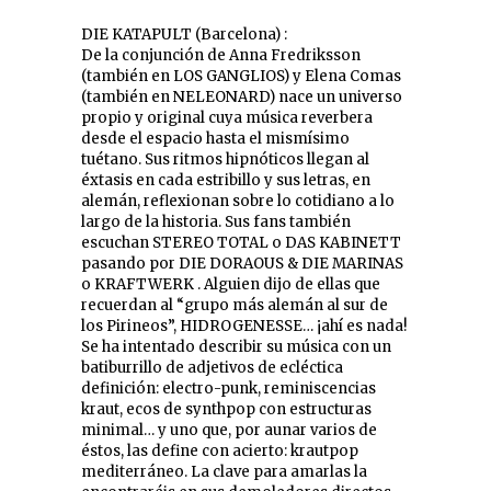
DIE KATAPULT (Barcelona) :
De la conjunción de Anna Fredriksson
(también en LOS GANGLIOS) y Elena Comas
(también en NELEONARD) nace un universo
propio y original cuya música reverbera
desde el espacio hasta el mismísimo
tuétano. Sus ritmos hipnóticos llegan al
éxtasis en cada estribillo y sus letras, en
alemán, reflexionan sobre lo cotidiano a lo
largo de la historia. Sus fans también
escuchan STEREO TOTAL o DAS KABINETT
pasando por DIE DORAOUS & DIE MARINAS
o KRAFTWERK . Alguien dijo de ellas que
recuerdan al “grupo más alemán al sur de
los Pirineos”, HIDROGENESSE… ¡ahí es nada!
Se ha intentado describir su música con un
batiburrillo de adjetivos de ecléctica
definición: electro-punk, reminiscencias
kraut, ecos de synthpop con estructuras
minimal… y uno que, por aunar varios de
éstos, las define con acierto: krautpop
mediterráneo. La clave para amarlas la