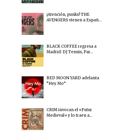
¡Atención, punks! THE
AVENGERS vienen a Españ…
BLACK COFFEE regresa a
Madrid: DJ Tennis, Par…
RED MOON YARD adelanta
“Hey Mo”
CRIM invocan el «Futur
Medieval» y lo traen a…