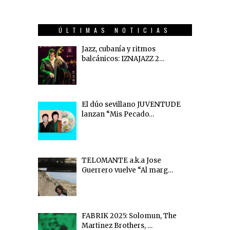
ÚLTIMAS NOTICIAS
Jazz, cubanía y ritmos
balcánicos: IZNAJAZZ 2…
El dúo sevillano JUVENTUDE
lanzan “Mis Pecado…
TELOMANTE a.k.a Jose
Guerrero vuelve “Al marg…
FABRIK 2025: Solomun, The
Martinez Brothers, …