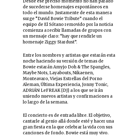
Desde ese preciso momento no han parado
de sucederse homenajes espontáneos en
todo el mundo. Justamente de esta manera
surge “David Bowie Tribute” cuando el
equipo de El Sótano removido por la noticia
comienza a recibir llamadas de grupos con
un mensaje claro: “hay que rendirle un
homenaje Ziggy Stardust”.
Entre los nombres y artistas que estarán esta
noche haciendo su versión de temas de
Bowie estarán Amyjo Doh & The Spangles,
Maybe Nots, Layabouts, Nikaenen,
Monteavaro, Viejas Estrellas del Porno
Aleman, Última Experiencia, Jonny Tonic,
ADRIÁN LeFREAK [DJ] a los que se irán
uniendo nuevos artistas y confirmaciones a
lo largo de la semana.
El concierto es de entrada libre. El objetivo,
cantarle al genio allá donde esté y hacer una
gran fiesta en la que celebrar la vida con sus
canciones de fondo. Bowie está muy vivo.