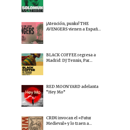
¡Atención, punks! THE
AVENGERS vienen a Españ…
BLACK COFFEE regresa a
Madrid: DJ Tennis, Par…
RED MOON YARD adelanta
“Hey Mo”
CRIM invocan el «Futur
Medieval» y lo traen a…