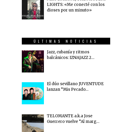
LIGHTS: «Me conecté con los
dioses por un minuto»
ÚLTIMAS NOTICIAS
Jazz, cubanía y ritmos
balcánicos: IZNAJAZZ 2…
El dúo sevillano JUVENTUDE
lanzan “Mis Pecado…
TELOMANTE a.k.a Jose
Guerrero vuelve “Al marg…