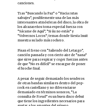
canciones.
Tras “Buscando la Paz” o “Hacia rutas
salvajes”, posiblemente una de las más
interesantes atmósferas del disco, la obra de
los alcazareños toma especial fuerza con
“Sácame de Aquí”, “Si úu no estás” y
“Volvernos Locos”; temas donde Siesta Inuit
muestra su lado más rockero.
Pisan el freno con “Saliendo del Letargo”,
canción pausada y con cierto aire de “nana”
que sirve para respirar y coger fuerzas antes
de que “No es difícil” se encargue de poner
el broche final.
A pesar de seguir demasiado los senderos
de otras bandas similares dentro del pop-
rock en castellano y no diferenciarse
demasiado en términos sonoros, “La
consulta de Freud” es un buen disco debut
que tiene los ingredientes necesarios para
gustar a los amantes del género.