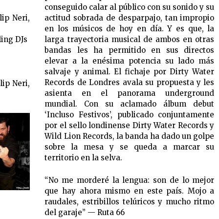
conseguido calar al público con su sonido y su
lip Neri,
actitud sobrada de desparpajo, tan impropio
en los músicos de hoy en día. Y es que, la
ling DJs
larga trayectoria musical de ambos en otras
bandas les ha permitido en sus directos
elevar a la enésima potencia su lado más
salvaje y animal. El fichaje por Dirty Water
Records de Londres avala su propuesta y les
lip Neri,
asienta en el panorama underground
mundial. Con su aclamado álbum debut
‘Incluso Festivos’, publicado conjuntamente
por el sello londinense Dirty Water Records y
Wild Lion Records, la banda ha dado un golpe
sobre la mesa y se queda a marcar su
territorio en la selva.
“No me morderé la lengua: son de lo mejor
que hay ahora mismo en este país. Mojo a
raudales, estribillos telúricos y mucho ritmo
del garaje” — Ruta 66