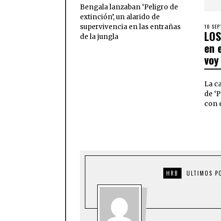
Bengala lanzaban ‘Peligro de
extinción’, un alarido de
10 SEP
supervivencia en las entrañas
LOS
de la jungla
en 
voy
La c
de ‘P
con e
HRB
ULTIMOS P