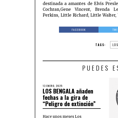
destinada a amantes de Elvis Presle
Cochran,Gene Vincent, Brenda Le
Perkins, Little Richard, Little Walte
FACEBOOK
TWI
TAGS:
LO
PUEDES E
13 ENERO, 2025
LOS BENGALA añaden
fechas a la gira de
“Peligro de extinción”
Hace unos meses Los