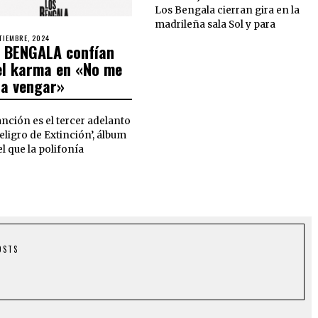
Los Bengala cierran gira en la
madrileña sala Sol y para
TIEMBRE, 2024
 BENGALA confían
el karma en «No me
 a vengar»
anción es el tercer adelanto
eligro de Extinción’, álbum
l que la polifonía
OSTS