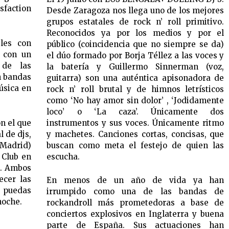
sfaction
Desde Zaragoza nos llega uno de los mejores
grupos estatales de rock n’ roll primitivo.
Reconocidos ya por los medios y por el
les con
público (coincidencia que no siempre se da)
s con un
el dúo formado por Borja Téllez a las voces y
 de las
la batería y Guillermo Sinnerman (voz,
n bandas
guitarra) son una auténtica apisonadora de
úsica en
rock n’ roll brutal y de himnos letrísticos
como ‘No hay amor sin dolor’ , ‘Jodidamente
loco’ o ‘La caza’. Únicamente dos
n el que
instrumentos y sus voces. Únicamente ritmo
 de djs,
y machetes. Canciones cortas, concisas, que
(Madrid)
buscan como meta el festejo de quien las
 Club en
escucha.
). Ambos
ecer las
En menos de un año de vida ya han
e puedas
irrumpido como una de las bandas de
noche.
rockandroll más prometedoras a base de
conciertos explosivos en Inglaterra y buena
parte de España. Sus actuaciones han