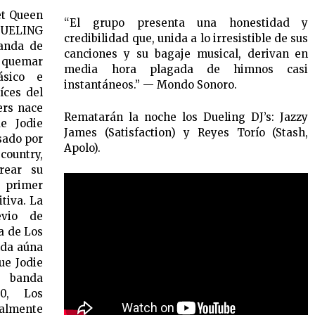
et Queen
“El grupo presenta una honestidad y
DUELING
credibilidad que, unida a lo irresistible de sus
banda de
canciones y su bagaje musical, derivan en
 quemar
media hora plagada de himnos casi
ásico e
instantáneos.” — Mondo Sonoro.
íces del
ers nace
Rematarán la noche los Dueling DJ’s: Jazzy
e Jodie
James (Satisfaction) y Reyes Torío (Stash,
sado por
Apolo).
country,
crear su
 primer
itiva. La
vio de
a de Los
nda aúna
ue Jodie
a banda
0, Los
lmente