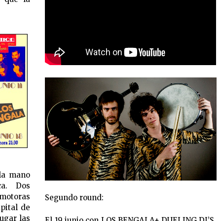
 la mano
ca. Dos
otoras
Segundo round:
pital de
lugar las
El 19 junio con LOS BENGALA+ DUELING DJ’S.