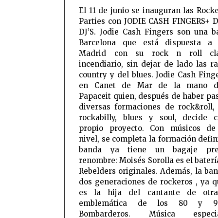
El 11 de junio se inauguran las Rock
Parties con JODIE CASH FINGERS+ 
DJ’S. Jodie Cash Fingers son una 
Barcelona que está dispuesta a
Madrid con su rock n roll cl
incendiario, sin dejar de lado las ra
country y del blues. Jodie Cash Fing
en Canet de Mar de la mano d
Papaceit quien, después de haber pa
diversas formaciones de rock&roll, 
rockabilly, blues y soul, decide 
propio proyecto. Con músicos de
nivel, se completa la formación defin
banda ya tiene un bagaje pre
renombre: Moisés Sorolla es el baterí
Rebelders originales. Además, la ba
dos generaciones de rockeros , ya q
es la hija del cantante de otr
emblemática de los 80 y 9
Bombarderos. Música especia