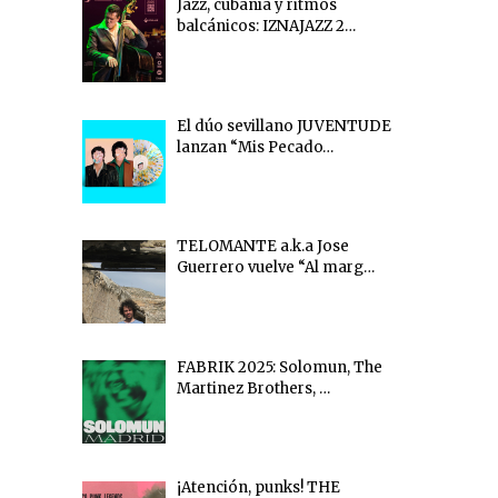
Jazz, cubanía y ritmos
balcánicos: IZNAJAZZ 2…
El dúo sevillano JUVENTUDE
lanzan “Mis Pecado…
TELOMANTE a.k.a Jose
Guerrero vuelve “Al marg…
FABRIK 2025: Solomun, The
Martinez Brothers, …
¡Atención, punks! THE