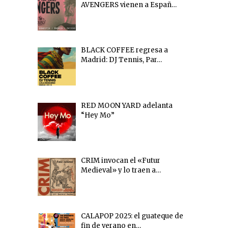
AVENGERS vienen a Españ…
BLACK COFFEE regresa a
Madrid: DJ Tennis, Par…
RED MOON YARD adelanta
“Hey Mo”
CRIM invocan el «Futur
Medieval» y lo traen a…
CALAPOP 2025: el guateque de
fin de verano en…