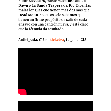
Floor Elevators
,
Music Machine
,
Golden
Dawn
o
La Banda Trapera del Río
. Dicen las
malas lenguas que tienen más dogmas que
Dead Moon
. Nosotros solo sabemos que
tienen un firme propósito de salir de cada
ensayo con una canción nueva, y está claro
que la fórmula da resultado.
Anticipada: €15 en
t
icketea
, taquilla: €18.