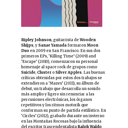
Ripley Johnson
, guitarrista de
Wooden
Shijps
, y
Sanae Yamada
formaron
Moon
Duo
en 2009 en San Francisco. En sus dos
primeros EPs, ‘Killing Time’ (2009) and
‘Escape’ (2010), comenzaron su personal
homenaje al space rock de grupos como
Suicide
,
Cluster
o
Silver Apples
. Las buenas
críticas obtenidas por estos dos trabajos se
extendieron a ‘Mazes’ (2011), su álbum de
debut, un trabajo que desarrolla un sonido
más amplio y ligero sin renunciar a las
percusiones electrónicas, los órganos
repetitivos y los ritmos motorik que
conforman su punto de partida estilístico. En
‘Circles’ (2012), grabado durante un invierno
en las Montañas Rocosas bajo la influencia
del escritor trascendentalista
Ralph Waldo