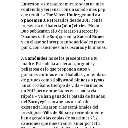
Emerson
, este planteamiento se torna más
contenido y terrenal, con un sonido más pop
que remite a
The Velvet Underground
y a
Spacemen 3
. Reforzados desde 2013 con la
presencia del batería
John Jeffries
, Moon
Duo publicaron el 3 de Marzo su tercer lp
‘Shadow of the Sun’, que edita
Sacred Bones
y en el que se incorporan sonoridades proto-
punk, con canciones más oscuras y humanas.
A
Gamónides
no se los presentarías a tu
madre. Psicodelia acelerada, urgente y
peligrosa es lo que proponen estos 4
gañanes curtidos en mil batallas y miembros
de grupos como
Hollywood Sinners
o
Jysus
.
En su cortísimo tiempo de vida – formados
en 2012 pero empeñados en ir por la vía
rápida – ya han ganado la batalla de bandas
del
Euroyeyé
, con apenas un año de
existencia llegaron a las semi-finales del
prestigioso
Villa de Bilbao
y recientemente
han agotado las copias de su primer 7″, 2
canciones que muestran su amor por
13th