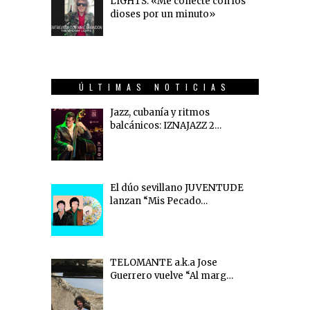
LIGHTS: «Me conecté con los
dioses por un minuto»
ÚLTIMAS NOTICIAS
Jazz, cubanía y ritmos
balcánicos: IZNAJAZZ 2…
El dúo sevillano JUVENTUDE
lanzan “Mis Pecado…
TELOMANTE a.k.a Jose
Guerrero vuelve “Al marg…