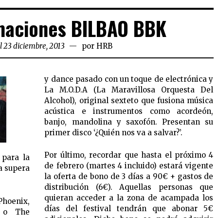
maciones BILBAO BBK
l 23 diciembre, 2013
por
HRB
y dance pasado con un toque de electrónica y
La M.O.D.A (La Maravillosa Orquesta Del
Alcohol), original sexteto que fusiona música
acústica e instrumentos como acordeón,
banjo, mandolina y saxofón. Presentan su
primer disco ‘¿Quién nos va a salvar?’.
Por último, recordar que hasta el próximo 4
 para la
de febrero (martes 4 incluido) estará vigente
a supera
la oferta de bono de 3 días a 90€ + gastos de
distribución (6€). Aquellas personas que
quieran acceder a la zona de acampada los
Phoenix,
días del festival tendrán que abonar 5€
s o The