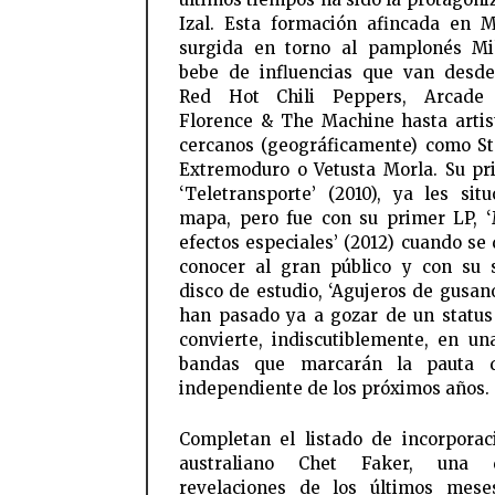
Izal. Esta formación afincada en 
surgida en torno al pamplonés Mi
bebe de influencias que van desd
Red Hot Chili Peppers, Arcade
Florence & The Machine hasta arti
cercanos (geográficamente) como Sta
Extremoduro o Vetusta Morla. Su pr
‘Teletransporte’ (2010), ya les sit
mapa, pero fue con su primer LP, 
efectos especiales’ (2012) cuando se 
conocer al gran público y con su
disco de estudio, ‘Agujeros de gusano
han pasado ya a gozar de un status
convierte, indiscutiblemente, en un
bandas que marcarán la pauta 
independiente de los próximos años.
Completan el listado de incorporac
australiano Chet Faker, una 
revelaciones de los últimos mese