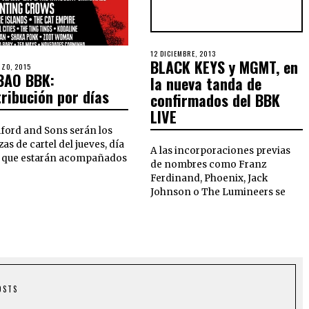
12 DICIEMBRE, 2013
BLACK KEYS y MGMT, en
RZO, 2015
BAO BBK:
la nueva tanda de
tribución por días
confirmados del BBK
LIVE
ord and Sons serán los
as de cartel del jueves, día
A las incorporaciones previas
l que estarán acompañados
de nombres como Franz
Ferdinand, Phoenix, Jack
Johnson o The Lumineers se
OSTS