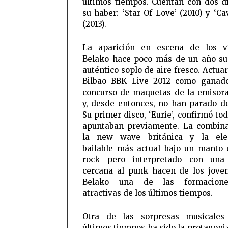
últimos tiempos. Cuentan con dos d
su haber: ‘Star Of Love’ (2010) y ‘Ca
(2013).
La aparición en escena de los vi
Belako hace poco más de un año s
auténtico soplo de aire fresco. Actua
Bilbao BBK Live 2012 como ganado
concurso de maquetas de la emisor
y, desde entonces, no han parado de
Su primer disco, ‘Eurie’, confirmó to
apuntaban previamente. La combin
la new wave británica y la elec
bailable más actual bajo un manto
rock pero interpretado con una 
cercana al punk hacen de los jove
Belako una de las formacion
atractivas de los últimos tiempos.
Otra de las sorpresas musicales
últimos tiempos ha sido la protagoni