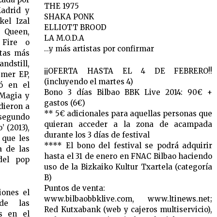
THE 1975
Madrid y
SHAKA PONK
kel Izal
ELLIOTT BROOD
e Queen,
LA M.O.D.A
 Fire o
…y más artistas por confirmar
stas más
ndstill,
¡¡OFERTA HASTA EL 4 DE FEBRERO!!
imer EP,
(incluyendo el martes 4)
uó en el
Bono 3 días Bilbao BBK Live 2014: 90€ +
‘Magia y
gastos (6€)
dieron a
** 5€ adicionales para aquellas personas que
 segundo
quieran acceder a la zona de acampada
’ (2013),
durante los 3 días de festival
 que les
**** El bono del festival se podrá adquirir
a de las
hasta el 31 de enero en FNAC Bilbao haciendo
del pop
uso de la Bizkaiko Kultur Txartela (categoría
B)
Puntos de venta:
iones el
www.bilbaobbklive.com, www.ltinews.net;
de las
Red Kutxabank (web y cajeros multiservicio),
s en el