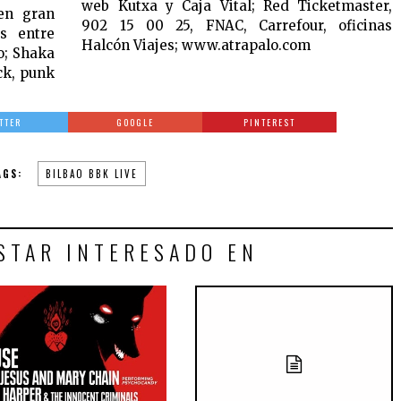
web Kutxa y Caja Vital; Red Ticketmaster,
 en gran
902 15 00 25, FNAC, Carrefour, oficinas
s entre
Halcón Viajes; www.atrapalo.com
o; Shaka
ck, punk
TTER
GOOGLE
PINTEREST
AGS:
BILBAO BBK LIVE
STAR INTERESADO EN