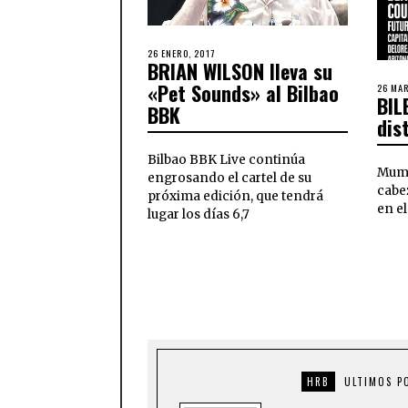
26 ENERO, 2017
BRIAN WILSON lleva su
«Pet Sounds» al Bilbao
26 MA
BIL
BBK
dis
Bilbao BBK Live continúa
Mumf
engrosando el cartel de su
cabez
próxima edición, que tendrá
en e
lugar los días 6,7
HRB
ULTIMOS P