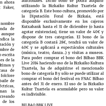
adicionales. Dicho bono se podrá adquirir
an ahora
utilizando la Bizkaiko Kultur Txartela de
t Faker,
categoría B. Este bono cultura, promovido por
la Diputación Foral de Bizkaia, está
disponible exclusivamente en los cajeros
el nombre
Kutxabank hasta el 31 de diciembre (o hasta
anda de
agotar existencias), tiene un valor de 40€ y
 aunque
dispone de tres categorías. El bono de la
ndica la
categoría B costará 28€, tendrá un valor de
ración y
40€ y se aplicará a espectáculos culturales
ombre de
(música, teatro, danza…) y visitas a museos.
 escrita
Para poder comprar el bono del Bilbao BBK
es de la
Live 2014 haciendo uso de la Bizkaiko Kultura
ltimos y
Txartela, ha de adquirirse el mencionado
casa de
bono de categoría B y sólo se puede utilizar al
folclore
comprar el bono del festival en FNAC Bilbao
baile de
antes del 31 de enero. El uso de la Bizkaiko
tricas,
Kultur Txartela es acumulable pero su valor
uman la
es indivisible.
 creando
 de los
BILBAO BBK LIVE