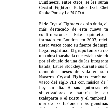
Lumineers, entre otros, se les sum
Crystal Fighters, Belako, Izal, Che
Shaka Ponk y La M.O.D.A.
El de Crystal Fighters es, sin duda, 
más destacado de esta nueva t
confirmaciones. Este quinteto,
formado en Londres en 2007, reivi
tierra vasca como su fuente de inspi
hogar espiritual. El grupo toma su n
una obra inacabada que estaba siendo
por el abuelo de una de las integrant
banda, Laure Stockley, durante sus ú
dementes meses de vida en su 
Navarra. Crystal Fighters combina 
vasco del siglo VIII con música de 
hoy en día. A sus guitarras eléc
sintetizadores y batería le s
txalaparta o el txistu y el tamboril
una de las fusiones más genuinas