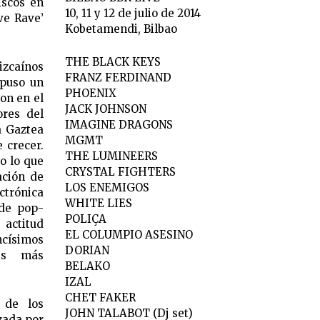
iscos en
10, 11 y 12 de julio de 2014
ve Rave’
Kobetamendi, Bilbao
THE BLACK KEYS
zcaínos
FRANZ FERDINAND
upuso un
PHOENIX
ron en el
JACK JOHNSON
res del
IMAGINE DRAGONS
a Gaztea
MGMT
 crecer.
THE LUMINEERS
do lo que
CRYSTAL FIGHTERS
ación de
LOS ENEMIGOS
trónica
WHITE LIES
 de pop-
POLIÇA
actitud
EL COLUMPIO ASESINO
ncísimos
DORIAN
es más
BELAKO
IZAL
CHET FAKER
 de los
JOHN TALABOT (Dj set)
zada por