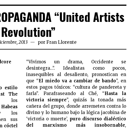
ROPAGANDA “United Artists
 Revolution”
diciembre, 2013
por
Fran Llorente
dcore
“Vivimos un drama, Occidente se
desintegra…”. Idealistas como pocos,
inasequibles al desaliento, pronostican en
que “
El miedo va a cambiar de bando
”, en
estos pagos tóxicos: “cultura de pandereta y
 estilo
farla”. Parafraseando al Ché, “
Hasta la
nst The
victoria siempre
”, quizás la tonada más
 los
cañera del grupo, donde arremeten contra lo
s
Habeas
divino y lo humano bajo la lógica jacobina de
los
‘victoria o muerte’,
puro discurso dialéctico
en sus
del marxismo más insobornable
,
n cóctel