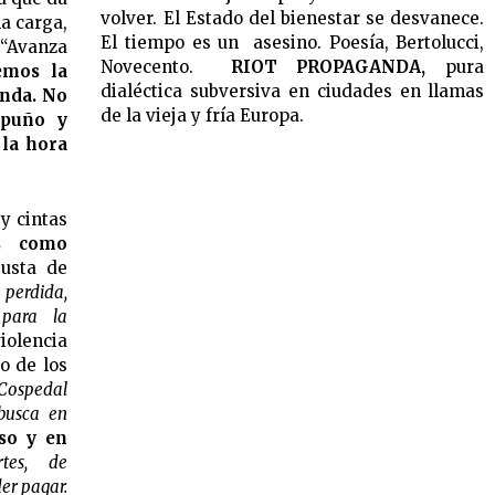
volver. El Estado del bienestar se desvanece.
la carga,
El tiempo es un asesino. Poesía, Bertolucci,
 “Avanza
Novecento.
RIOT PROPAGANDA,
pura
emos la
dialéctica subversiva en ciudades en llamas
anda. No
de la vieja y fría Europa.
 puño y
 la hora
 y cintas
os como
usta de
 perdida,
 para la
iolencia
o de los
 Cospedal
 busca en
so y en
tes, de
er pagar.