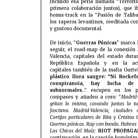
incluido esa perla llamada “Terrori
primera colaboración juntos), que 
bonus-track en la “Pasión de Talib
los raperos levantinos, reeditada co
y gustoso documental.
De inicio, “
Guerras Púnicas
” marca l
seguir, el road-map de la conexión
Valencia, capitales del estado duran
República Española y en la act
capitales también de la mafia Gurte
plástico llora sangre: “Ni Rockefe
conspiranoia, hay lucha de c
subnormales
…” escupen en los p
compases y añaden a coro: “
Madrid-
gritan lo mismo, cavando juntas la t
fascismo. Madrid-Valencia, ciudades c
Cortijos particulares de Rita y Cristina C
Guerras púnicas. Rap con banda. Habeas
Los Chicos del Maíz:
RIOT PROPAG
continuación, en la canción homónim