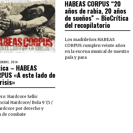
HABEAS CORPUS “20
años de rabia, 20 años
de sueños” – BioCrítica
del recopilatorio
Los madrileños HABEAS
CORPUS cumplen veinte años
en la escena musical de nuestro
país y para
IEMBRE, 2014
tica – HABEAS
PUS «A este lado de
crisis»
ro: Hardcore Sello:
cial Hardcore/ Bola 9 7,5 /
ardcore por derecho y
as de combate