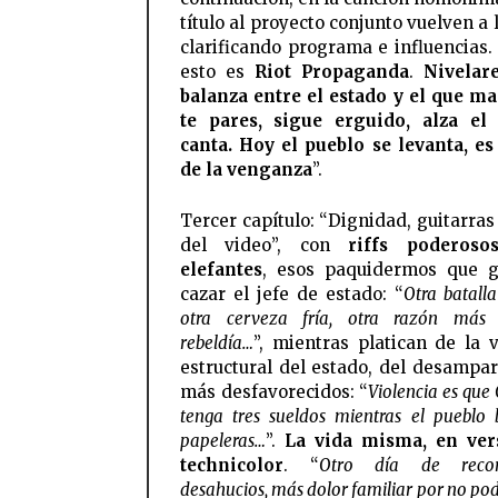
título al proyecto conjunto vuelven a 
clarificando programa e influencias.
esto es
Riot Propaganda
.
Nivelar
balanza entre el estado y el que m
te pares, sigue erguido, alza el
canta. Hoy el pueblo se levanta, es
de la venganza
”.
Tercer capítulo: “Dignidad, guitarras
del video”, con
riffs poderos
elefantes
, esos paquidermos que g
cazar el jefe de estado: “
Otra batalla
otra cerveza fría, otra razón más
rebeldía…
”, mientras platican de la v
estructural del estado, del desampar
más desfavorecidos: “
Violencia es que
tenga tres sueldos mientras el pueblo
papeleras…
”.
La vida misma, en ver
technicolor
. “
Otro día de recor
desahucios, más dolor familiar por no pod