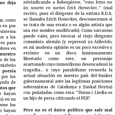
reivindicando a Robespierre, “
estas letras me
no deja
las susurra en sueños Erick Hornecker…
” (mal
escrito, pues el dirigente de la extinta R.D.A.
se llamaba Erich Honecker, desconocemos si
ón
, como
se trata de una errata o es algún artista que
a en pos
usa ese nombre modificado). Como sarcasmo
sistema
puede valer, pero invocar al viejo dirigente
os a los
comunista alemán (y represor) ya fallecido,
res para
es mi modesta opinión es un poco excesivo y
obres en
erróneo en un disco luminosamente
 nuestro
libertario como este, un personaje
o de los
acartonado cuyo inmovilismo desencadenó la
isferio
tragedia… y cuyo paralelismo recuerda la
poesía
actual situación en nuestro país del bunker
por los
gubernamental ante las legítimas posiciones
ayuda de
soberanistas de Catalunya y Euskal Herria)
tos que
con puñaladas como esta: “Duran i Lledia es
o hayan
un hijo de perra criticando el PER”.
s) en un
pone los
Pero no es el único político que sale mal
no hayan