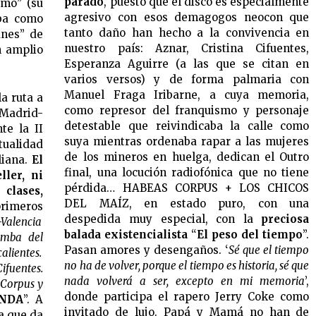
parado
, puesto que el disco es especialmente
smo” (su
agresivo con esos demagogos neocon que
iba como
tanto daño han hecho a la convivencia en
anes” de
nuestro país: Aznar, Cristina Cifuentes,
n amplio
Esperanza Aguirre (a las que se citan en
varios versos) y de forma palmaria con
Manuel Fraga Iribarne, a cuya memoria,
a ruta a
como represor del franquismo y personaje
 Madrid-
detestable que reivindicaba la calle como
te la II
suya mientras ordenaba rapar a las mujeres
ualidad
de los mineros en huelga, dedican el Outro
liana.
El
final, una locución radiofónica que no tiene
ller, ni
pérdida… HABEAS CORPUS + LOS CHICOS
lases,
DEL MAÍZ, en estado puro, con una
rimeros
despedida muy especial, con la
preciosa
Valencia
balada existencialista
“
El peso del tiempo
”.
umba del
Pasan amores y desengaños. ‘
Sé que el tiempo
alientes.
no ha de volver, porque el tiempo es historia, sé que
ifuentes.
nada volverá a ser, excepto en mi memoria
’,
 Corpus y
donde participa el rapero Jerry Coke como
ANDA
”. A
invitado de lujo. Papá y Mamá no han de
a que da