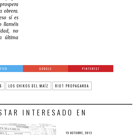
 prospera
a obrera.
so sí es
o llaméis
idad, no
ra última
TTER
GOOGLE
PINTEREST
S
LOS CHIKOS DEL MAÍZ
RIOT PROPAGANDA
STAR INTERESADO EN
15 OCTUBRE, 2013