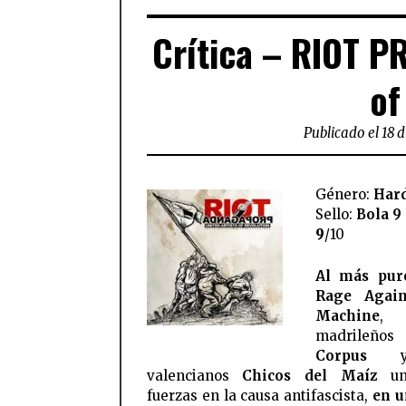
Crítica – RIOT P
of
Publicado el 18 
Género:
Har
Sello:
Bola 9
9
/10
Al más puro
Rage Agai
Machine
,
madrileño
Corpus
y 
valencianos
Chicos del Maíz
un
fuerzas en la causa antifascista,
en u