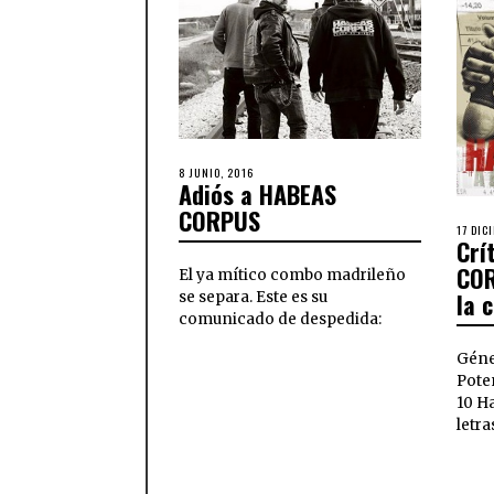
8 JUNIO, 2016
Adiós a HABEAS
CORPUS
17 DIC
Crí
COR
El ya mítico combo madrileño
la 
se separa. Este es su
comunicado de despedida:
Géne
Poten
10 H
letr