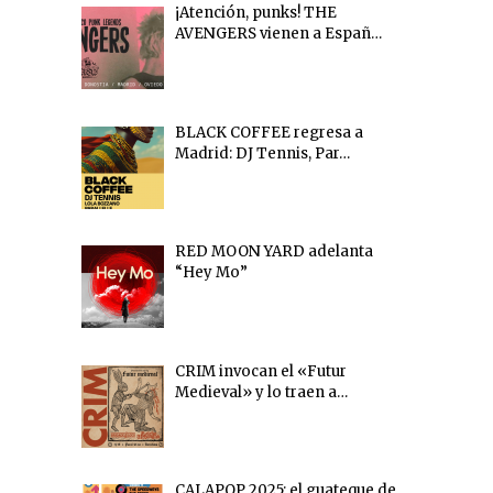
¡Atención, punks! THE
AVENGERS vienen a Españ…
BLACK COFFEE regresa a
Madrid: DJ Tennis, Par…
RED MOON YARD adelanta
“Hey Mo”
CRIM invocan el «Futur
Medieval» y lo traen a…
CALAPOP 2025: el guateque de