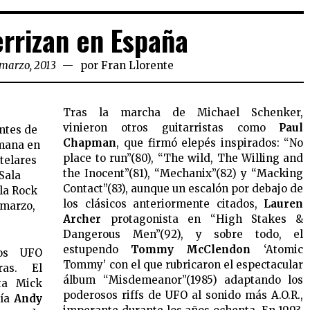
rrizan en España
 marzo, 2013
por
Fran Llorente
Tras la marcha de Michael Schenker,
vinieron otros guitarristas como
Paul
ntes de
Chapman
, que firmó elepés inspirados: “No
emana en
place to run”(80), “The wild, The Willing and
stelares
the Inocent”(81), “Mechanix”(82) y “Macking
Sala
Contact”(83), aunque un escalón por debajo de
la Rock
los clásicos anteriormente citados,
Lauren
marzo,
Archer
protagonista en “High Stakes &
Dangerous Men”(92), y sobre todo, el
estupendo
Tommy McClendon
‘Atomic
cos UFO
Tommy’ con el que rubricaron el espectacular
ras. El
álbum “Misdemeanor”(1985) adaptando los
sta Mick
poderosos riffs de UFO al sonido más A.O.R.,
ría
Andy