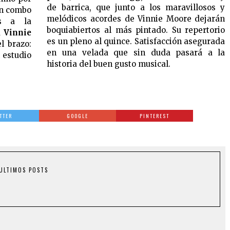
de barrica, que junto a los maravillosos y
un combo
melódicos acordes de Vinnie Moore dejarán
as a la
boquiabiertos al más pintado. Su repertorio
a
Vinnie
es un pleno al quince. Satisfacción asegurada
l brazo:
en una velada que sin duda pasará a la
 estudio
historia del buen gusto musical.
TTER
GOOGLE
PINTEREST
ULTIMOS POSTS