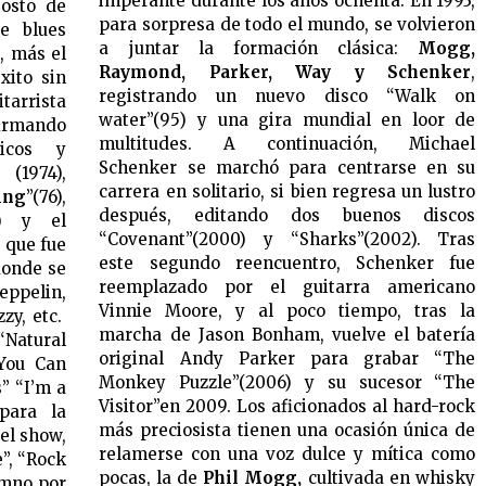
imperante durante los años ochenta. En 1993,
osto de
para sorpresa de todo el mundo, se volvieron
e blues
a juntar la formación clásica:
Mogg,
, más el
Raymond, Parker, Way y Schenker
,
xito sin
registrando un nuevo disco “Walk on
tarrista
water”(95) y una gira mundial en loor de
rmando
multitudes. A continuación, Michael
sicos y
Schenker se marchó para centrarse en su
 (1974),
carrera en solitario, si bien regresa un lustro
ing
”(76),
después, editando dos buenos discos
8) y el
“Covenant”(2000) y “Sharks”(2002). Tras
) que fue
este segundo reencuentro, Schenker fue
donde se
reemplazado por el guitarra americano
eppelin,
Vinnie Moore, y al poco tiempo, tras la
zy, etc.
marcha de Jason Bonham, vuelve el batería
Natural
original Andy Parker para grabar “The
 You Can
Monkey Puzzle”(2006) y su sucesor “The
” “I’m a
Visitor”en 2009. Los aficionados al hard-rock
para la
más preciosista tienen una ocasión única de
el show,
relamerse con una voz dulce y mítica como
e”, “Rock
pocas, la de
Phil Mogg,
cultivada en whisky
imno por