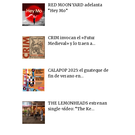
RED MOON YARD adelanta
“Hey Mo”
CRIM invocan el «Futur
Medieval» y lo traen a…
CALAPOP 2025: el guateque de
fin de verano en…
THE LEMONHEADS estrenan
single-vídeo: “The Ke…