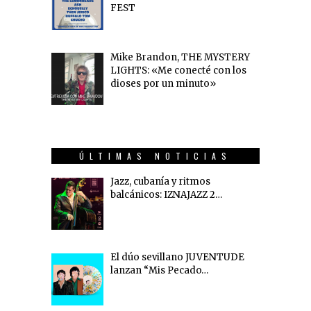
FEST
Mike Brandon, THE MYSTERY
LIGHTS: «Me conecté con los
dioses por un minuto»
ÚLTIMAS NOTICIAS
Jazz, cubanía y ritmos
balcánicos: IZNAJAZZ 2…
El dúo sevillano JUVENTUDE
lanzan “Mis Pecado…