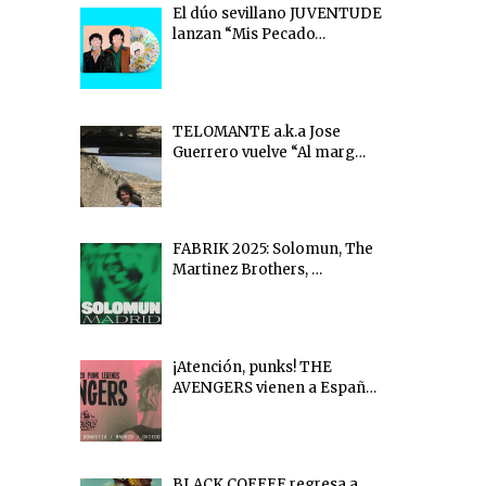
El dúo sevillano JUVENTUDE
lanzan “Mis Pecado…
TELOMANTE a.k.a Jose
Guerrero vuelve “Al marg…
FABRIK 2025: Solomun, The
Martinez Brothers, …
¡Atención, punks! THE
AVENGERS vienen a Españ…
BLACK COFFEE regresa a