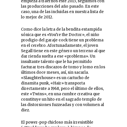
empieza a traernos este 2013, seguimos con
las producciones del año pasado. En este
caso, una de las incluidas en nuestra lista de
lo mejor de 2012.
Como dice la letra de la bendita estampida
sónica que es «You’re the Doctor», el niño
prodigio del garaje-rock tiene un problema
en el cerebro. Afortunadamente, el joven
Segall tiene en este género un terreno al que
dar rienda suelta a ese «problema». Un
insultante talento que le ha permitido
facturar tres discazos de tomo y lomo en los
últimos doce meses, así, sin sacarla.
«Slaughterhouse» es un cartucho de
dinamita punk, «Hair» transporta
directamente a 1968, pero el último de ellos,
este «Twins», en una cumbre creativa que
constituye un hito en el sagrado templo de
las distorsiones fuzzeadas y con volumen al
diez.
El power-pop chicloso más irresistible