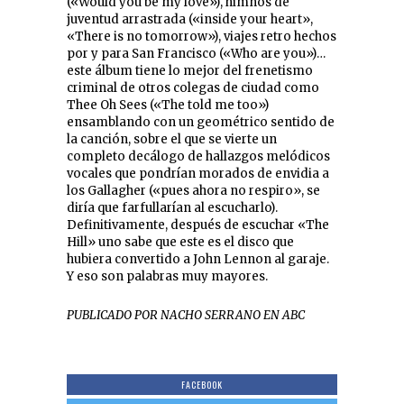
(«Would you be my love»), himnos de
juventud arrastrada («inside your heart»,
«There is no tomorrow»), viajes retro hechos
por y para San Francisco («Who are you»)…
este álbum tiene lo mejor del frenetismo
criminal de otros colegas de ciudad como
Thee Oh Sees («The told me too»)
ensamblando con un geométrico sentido de
la canción, sobre el que se vierte un
completo decálogo de hallazgos melódicos
vocales que pondrían morados de envidia a
los Gallagher («pues ahora no respiro», se
diría que farfullarían al escucharlo).
Definitivamente, después de escuchar «The
Hill» uno sabe que este es el disco que
hubiera convertido a John Lennon al garaje.
Y eso son palabras muy mayores.
PUBLICADO POR NACHO SERRANO EN ABC
FACEBOOK