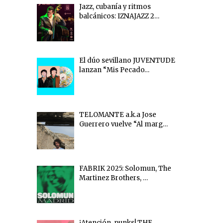
Jazz, cubanía y ritmos
balcánicos: IZNAJAZZ 2…
El dúo sevillano JUVENTUDE
lanzan “Mis Pecado…
TELOMANTE a.k.a Jose
Guerrero vuelve “Al marg…
FABRIK 2025: Solomun, The
Martinez Brothers, …
¡Atención, punks! THE