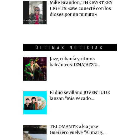
Mike Brandon, THE MYSTERY
LIGHTS: «Me conecté con los
dioses por un minuto»
ÚLTIMAS NOTICIAS
Jazz, cubanía y ritmos
balcánicos: IZNAJAZZ 2…
El dúo sevillano JUVENTUDE
lanzan “Mis Pecado…
TELOMANTE a.k.a Jose
Guerrero vuelve “Al marg…