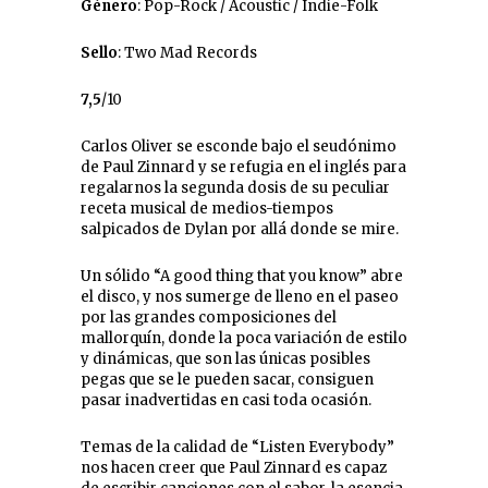
Género
: Pop-Rock / Acoustic / Indie-Folk
Sello
: Two Mad Records
7,5
/10
Carlos Oliver se esconde bajo el seudónimo
de Paul Zinnard y se refugia en el inglés para
regalarnos la segunda dosis de su peculiar
receta musical de medios-tiempos
salpicados de Dylan por allá donde se mire.
Un sólido “A good thing that you know” abre
el disco, y nos sumerge de lleno en el paseo
por las grandes composiciones del
mallorquín, donde la poca variación de estilo
y dinámicas, que son las únicas posibles
pegas que se le pueden sacar, consiguen
pasar inadvertidas en casi toda ocasión.
Temas de la calidad de “Listen Everybody”
nos hacen creer que Paul Zinnard es capaz