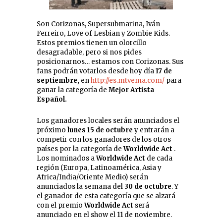
Son Corizonas, Supersubmarina, Iván
Ferreiro, Love of Lesbian y Zombie Kids.
Estos premios tienen un olorcillo
desagradable, pero si nos pides
posicionarnos… estamos con Corizonas. Sus
fans podrán votarlos desde hoy día
17 de
septiembre,
en
http://es.mtvema.com/
para
ganar la categoría de
Mejor Artista
Español.
Los ganadores locales serán anunciados el
próximo
lunes 15 de octubre
y entrarán a
competir con los ganadores de los otros
países por la categoría de
Worldwide Act
.
Los nominados a
Worldwide Act
de cada
región (Europa, Latinoamérica, Asia y
Africa/India/Oriente Medio) serán
anunciados la semana del
30 de octubre
. Y
el ganador de esta categoría que se alzará
con el premio
Worldwide Act
será
anunciado en el show el 11 de noviembre.