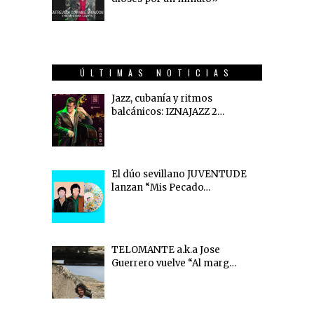
ÚLTIMAS NOTICIAS
Jazz, cubanía y ritmos
balcánicos: IZNAJAZZ 2…
El dúo sevillano JUVENTUDE
lanzan “Mis Pecado…
TELOMANTE a.k.a Jose
Guerrero vuelve “Al marg…