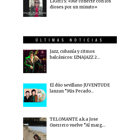
LIGHTS: «Me conecté con los
dioses por un minuto»
ÚLTIMAS NOTICIAS
Jazz, cubanía y ritmos
balcánicos: IZNAJAZZ 2…
El dúo sevillano JUVENTUDE
lanzan “Mis Pecado…
TELOMANTE a.k.a Jose
Guerrero vuelve “Al marg…