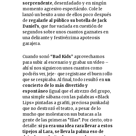
sorprendente
, desenfadado y en ningún
momento agresivo espectáculo. Cole le
lanzó un besito a uno de ellos poco después
de
regalarle al público su botella de Jack
Daniel’s
, que fue vaciada en cuestión de
segundos sobre unos cuantos gaznates en
una delirante y festivérrima apoteosis
garajera.
Cuando sonó
“Bad Kids”
aprovechamos
para subir al escenario y grabar un vídeo –
ahí sí nos siguieron unos cuantos como
podréis ver, jeje- que registrase el buen rollo
que se respiraba. Al final, todo resultó en
un
concierto de lo más divertido y
espontáneo
(igual que el atrezzo del grupo,
una simple sábana con las palabras «Black
Lips» pintadas a grafiti, preciosa punkada)
que no destrozó el teatro, a pesar de lo
mucho que molestaron sus butacas a la
gente de las primeras “filas”. Por cierto, otro
detalle:
si ya era una idea rara llevar a estos
tipejos al Lara, se lleva la palma eso de