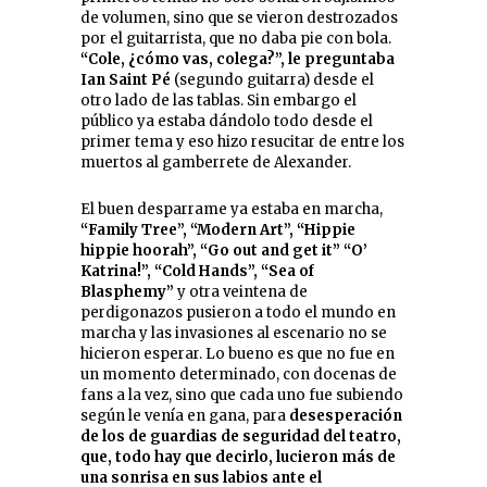
de volumen, sino que se vieron destrozados
por el guitarrista, que no daba pie con bola.
“Cole, ¿cómo vas, colega?”, le preguntaba
Ian Saint Pé
(segundo guitarra) desde el
otro lado de las tablas. Sin embargo el
público ya estaba dándolo todo desde el
primer tema y eso hizo resucitar de entre los
muertos al gamberrete de Alexander.
El buen desparrame ya estaba en marcha,
“Family Tree”, “Modern Art”, “Hippie
hippie hoorah”, “Go out and get it” “O’
Katrina!”, “Cold Hands”, “Sea of
Blasphemy”
y otra veintena de
perdigonazos pusieron a todo el mundo en
marcha y las invasiones al escenario no se
hicieron esperar. Lo bueno es que no fue en
un momento determinado, con docenas de
fans a la vez, sino que cada uno fue subiendo
según le venía en gana, para
desesperación
de los de guardias de seguridad del teatro,
que, todo hay que decirlo, lucieron más de
una sonrisa en sus labios ante el