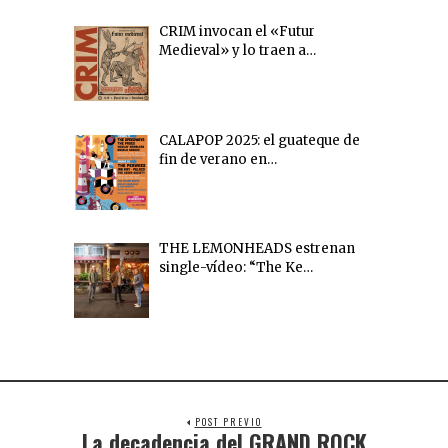
CRIM invocan el «Futur
Medieval» y lo traen a…
CALAPOP 2025: el guateque de
fin de verano en…
THE LEMONHEADS estrenan
single-vídeo: “The Ke…
POST PREVIO
La decadencia del GRAND ROCK