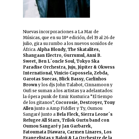
Nuevas incorporaciones a La Mar de
Músicas, que en su 18ª edición, del 19 al 26 de
julio, gira su rumbo a los nuevos sonidos de
África.
Alpha Blondy, The Skatalites,
Shangaan Electro, Gurrumul, Anni B.
Sweet, Ben L´oncle Soul, Tokyo Ska
Paradise Orchestra, Juju, Júpiter & Okwess
International, Vinicio Capossela, Zebda,
Garotas Suecas, Blick Bassy, Carlinhos
Brown
y los djs John Talabot, Cinnamoon y
Gufi se suman a los artistas ya adelantados:
la ópera punk de Emir Kusturica “El tiempo
de los gitanos”,
Cocorosie, Destroyer, Tony
Allen
junto a Amp Fiddler y Ty, Oumou
Sangaré junto a
Bela Fleck, Sierra Leone´s
Refugee All Stars, Trilok Gurtu band con
Oumou Sangaré y Jan Garbarek,
Fatoumata Diawara, Carmen Linares, Los
Evangelistas y Baloji & La Orchestre de la