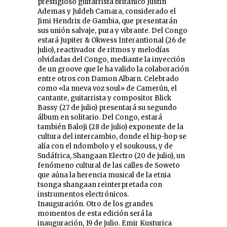
prestigioso guitarrista británico Justin
Ademas y Juldeh Camara, considerado el
Jimi Hendrix de Gambia, que presentarán
sus unión salvaje, pura y vibrante. Del Congo
estará Jupiter & Okwess Interantional (26 de
julio), reactivador de ritmos y melodías
olvidadas del Congo, mediante la inyección
de un groove que le ha valido la colaboración
entre otros con Damon Albarn. Celebrado
como «la nueva voz soul» de Camerún, el
cantante, guitarrista y compositor Blick
Bassy (27 de julio) presentará su segundo
álbum en solitario. Del Congo, estará
también Baloji (28 de julio) exponente de la
cultura del intercambio, donde el hip-hop se
alía con el ndombolo y el soukouss, y de
Sudáfrica, Shangaan Electro (20 de julio), un
fenómeno cultural de las calles de Soweto
que aúna la herencia musical de la etnia
tsonga shangaan reinterpretada con
instrumentos electrónicos.
Inauguración. Otro de los grandes
momentos de esta edición será la
inauguración, 19 de julio. Emir Kusturica