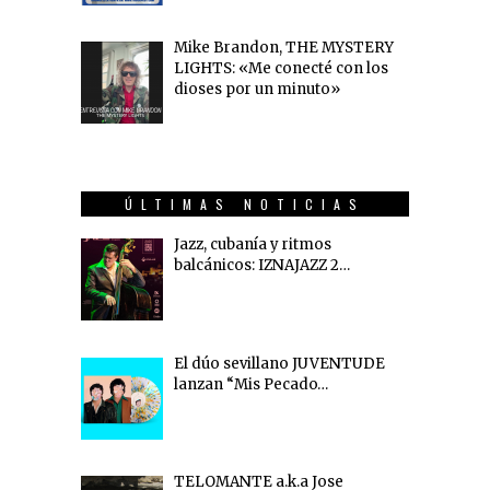
Mike Brandon, THE MYSTERY
LIGHTS: «Me conecté con los
dioses por un minuto»
ÚLTIMAS NOTICIAS
Jazz, cubanía y ritmos
balcánicos: IZNAJAZZ 2…
El dúo sevillano JUVENTUDE
lanzan “Mis Pecado…
TELOMANTE a.k.a Jose