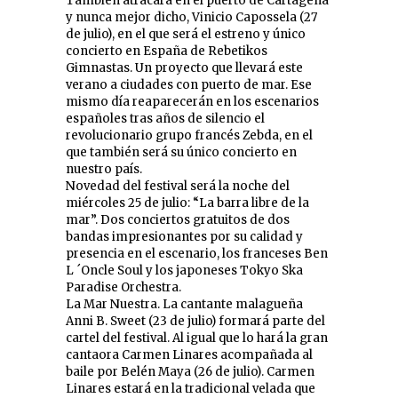
También atracará en el puerto de Cartagena
y nunca mejor dicho, Vinicio Capossela (27
de julio), en el que será el estreno y único
concierto en España de Rebetikos
Gimnastas. Un proyecto que llevará este
verano a ciudades con puerto de mar. Ese
mismo día reaparecerán en los escenarios
españoles tras años de silencio el
revolucionario grupo francés Zebda, en el
que también será su único concierto en
nuestro país.
Novedad del festival será la noche del
miércoles 25 de julio: “La barra libre de la
mar”. Dos conciertos gratuitos de dos
bandas impresionantes por su calidad y
presencia en el escenario, los franceses Ben
L ´Oncle Soul y los japoneses Tokyo Ska
Paradise Orchestra.
La Mar Nuestra. La cantante malagueña
Anni B. Sweet (23 de julio) formará parte del
cartel del festival. Al igual que lo hará la gran
cantaora Carmen Linares acompañada al
baile por Belén Maya (26 de julio). Carmen
Linares estará en la tradicional velada que