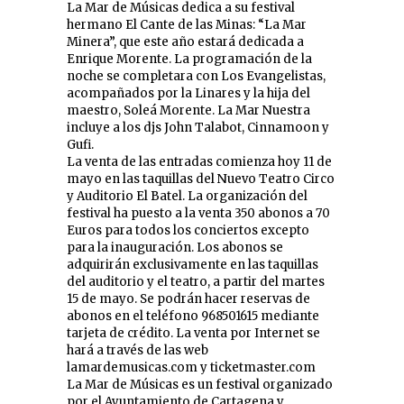
La Mar de Músicas dedica a su festival
hermano El Cante de las Minas: “La Mar
Minera”, que este año estará dedicada a
Enrique Morente. La programación de la
noche se completara con Los Evangelistas,
acompañados por la Linares y la hija del
maestro, Soleá Morente. La Mar Nuestra
incluye a los djs John Talabot, Cinnamoon y
Gufi.
La venta de las entradas comienza hoy 11 de
mayo en las taquillas del Nuevo Teatro Circo
y Auditorio El Batel. La organización del
festival ha puesto a la venta 350 abonos a 70
Euros para todos los conciertos excepto
para la inauguración. Los abonos se
adquirirán exclusivamente en las taquillas
del auditorio y el teatro, a partir del martes
15 de mayo. Se podrán hacer reservas de
abonos en el teléfono 968501615 mediante
tarjeta de crédito. La venta por Internet se
hará a través de las web
lamardemusicas.com y ticketmaster.com
La Mar de Músicas es un festival organizado
por el Ayuntamiento de Cartagena y