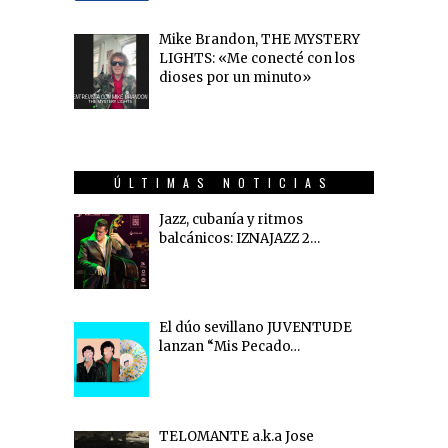
Mike Brandon, THE MYSTERY
LIGHTS: «Me conecté con los
dioses por un minuto»
ÚLTIMAS NOTICIAS
Jazz, cubanía y ritmos
balcánicos: IZNAJAZZ 2…
El dúo sevillano JUVENTUDE
lanzan “Mis Pecado…
TELOMANTE a.k.a Jose