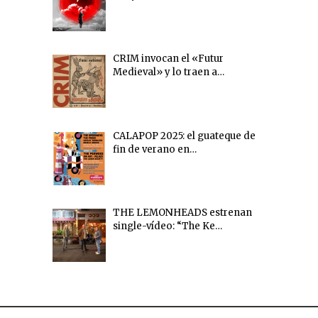
CRIM invocan el «Futur
Medieval» y lo traen a…
CALAPOP 2025: el guateque de
fin de verano en…
THE LEMONHEADS estrenan
single-vídeo: “The Ke…