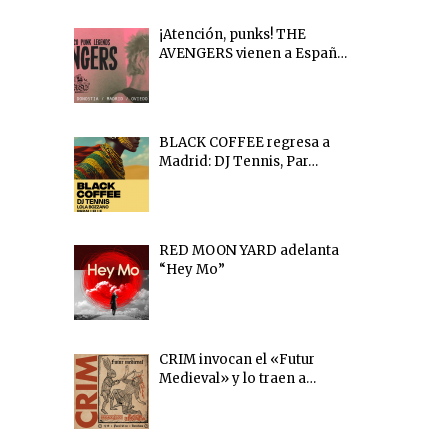
¡Atención, punks! THE
AVENGERS vienen a Españ…
BLACK COFFEE regresa a
Madrid: DJ Tennis, Par…
RED MOON YARD adelanta
“Hey Mo”
CRIM invocan el «Futur
Medieval» y lo traen a…