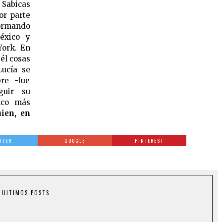
abicas
or parte
formando
éxico y
York. En
él cosas
Lucía se
re -fue
guir su
nco más
ien, en
TTER
GOOGLE
PINTEREST
ULTIMOS POSTS