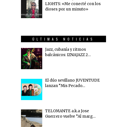
LIGHTS: «Me conecté con los
dioses por un minuto»
ÚLTIMAS NOTICIAS
Jazz, cubanía y ritmos
balcánicos: IZNAJAZZ 2…
El dúo sevillano JUVENTUDE
lanzan “Mis Pecado…
TELOMANTE a.k.a Jose
Guerrero vuelve “Al marg…