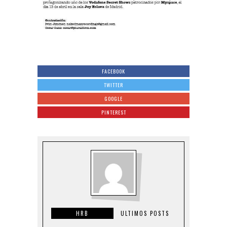
FACEBOOK
TWITTER
GOOGLE
PINTEREST
HRB
ULTIMOS POSTS