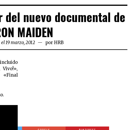
er del nuevo documental de
RON MAIDEN
 el 19 marzo, 2012
por
HRB
 incluido
 Vivo!»,
 «Final
o.
TTER
GOOGLE
PINTEREST