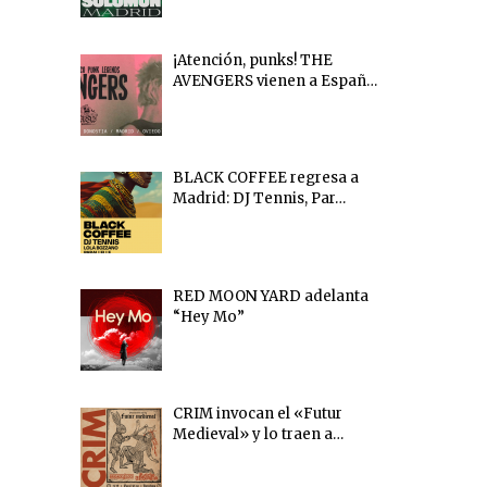
¡Atención, punks! THE
AVENGERS vienen a Españ…
BLACK COFFEE regresa a
Madrid: DJ Tennis, Par…
RED MOON YARD adelanta
“Hey Mo”
CRIM invocan el «Futur
Medieval» y lo traen a…