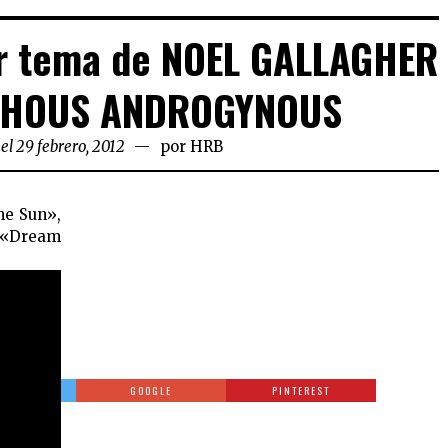
er tema de NOEL GALLAGHER
PHOUS ANDROGYNOUS
el 29 febrero, 2012
por
HRB
he Sun»,
, «Dream
TTER
GOOGLE
PINTEREST