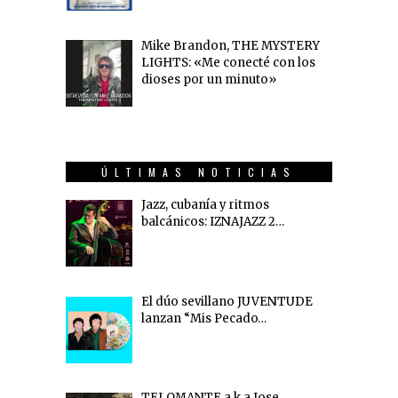
Mike Brandon, THE MYSTERY
LIGHTS: «Me conecté con los
dioses por un minuto»
ÚLTIMAS NOTICIAS
Jazz, cubanía y ritmos
balcánicos: IZNAJAZZ 2…
El dúo sevillano JUVENTUDE
lanzan “Mis Pecado…
TELOMANTE a.k.a Jose