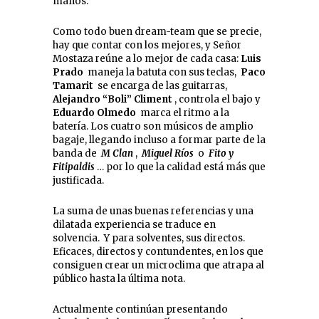
manos.
Como todo buen dream-team que se precie,
hay que contar con los mejores, y Señor
Mostaza reúne a lo mejor de cada casa:
Luis
Prado
maneja la batuta con sus teclas,
Paco
Tamarit
se encarga de las guitarras,
Alejandro “Boli” Climent
, controla el bajo y
Eduardo Olmedo
marca el ritmo a la
batería. Los cuatro son músicos de amplio
bagaje, llegando incluso a formar parte de la
banda de
M Clan
,
Miguel Ríos
o
Fito y
Fitipaldis
… por lo que la calidad está más que
justificada.
La suma de unas buenas referencias y una
dilatada experiencia se traduce en
solvencia. Y para solventes, sus directos.
Eficaces, directos y contundentes, en los que
consiguen crear un microclima que atrapa al
público hasta la última nota.
Actualmente continúan presentando