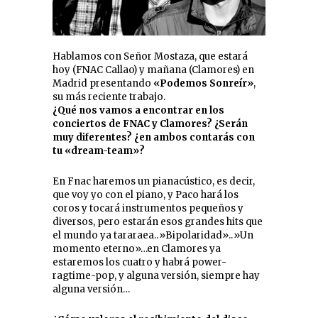
Hablamos con Señor Mostaza, que estará
hoy (FNAC Callao) y mañana (Clamores) en
Madrid presentando
«Podemos Sonreír»
,
su más reciente trabajo.
¿Qué nos vamos a encontrar en los
conciertos de FNAC y Clamores? ¿Serán
muy diferentes? ¿en ambos contarás con
tu «dream-team»?
En Fnac haremos un pianacústico, es decir,
que voy yo con el piano, y Paco hará los
coros y tocará instrumentos pequeños y
diversos, pero estarán esos grandes hits que
el mundo ya tararaea..»Bipolaridad»..»Un
momento eterno»…en Clamores ya
estaremos los cuatro y habrá power-
ragtime-pop, y alguna versión, siempre hay
alguna versión…