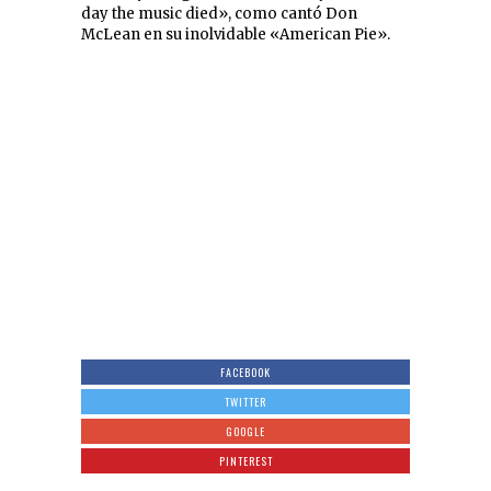
day the music died», como cantó Don
McLean en su inolvidable «American Pie».
FACEBOOK
TWITTER
GOOGLE
PINTEREST