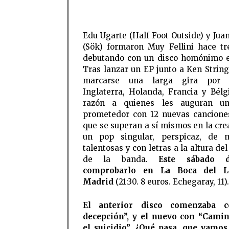
Edu Ugarte (Half Foot Outside) y Jua
(Sök) formaron Muy Fellini hace tr
debutando con un disco homónimo 
Tras lanzar un EP junto a Ken String
marcarse una larga gira por 
Inglaterra, Holanda, Francia y Bélg
razón a quienes les auguran un
prometedor con 12 nuevas cancione
que se superan a sí mismos en la cre
un pop singular, perspicaz, de m
talentosas y con letras a la altura d
de la banda.
Este sábado d
comprobarlo en La Boca del L
Madrid
(21:30. 8 euros. Echegaray, 11).
El anterior disco comenzaba 
decepción”, y el nuevo con “Cami
el suicidio”. ¿Qué pasa, que vamo