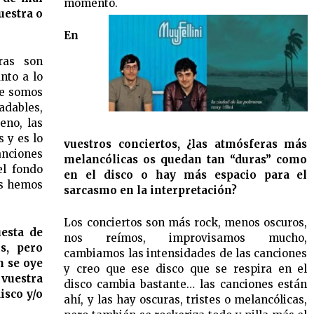
momento.
uestra o
En
ras son
nto a lo
ue somos
adables,
eno, las
s y es lo
vuestros conciertos, ¿las atmósferas más
anciones
melancólicas os quedan tan “duras” como
el fondo
en el disco o hay más espacio para el
os hemos
sarcasmo en la interpretación?
Los conciertos son más rock, menos oscuros,
esta de
nos reímos, improvisamos mucho,
os, pero
cambiamos las intensidades de las canciones
n se oye
y creo que ese disco que se respira en el
 vuestra
disco cambia bastante… las canciones están
isco y/o
ahí, y las hay oscuras, tristes o melancólicas,