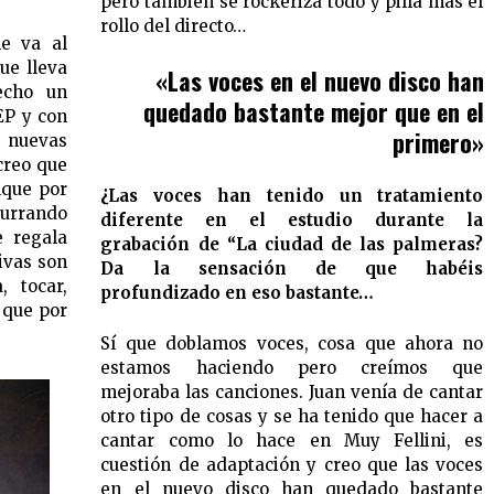
pero también se rockeriza todo y pilla más el
rollo del directo…
e va al
ue lleva
«Las voces en el nuevo disco han
echo un
quedado bastante mejor que en el
EP y con
primero»
 nuevas
creo que
nque por
¿Las voces han tenido un tratamiento
currando
diferente en el estudio durante la
e regala
grabación de “La ciudad de las palmeras?
ivas son
Da la sensación de que habéis
, tocar,
profundizado en eso bastante…
 que por
Sí que doblamos voces, cosa que ahora no
estamos haciendo pero creímos que
mejoraba las canciones. Juan venía de cantar
otro tipo de cosas y se ha tenido que hacer a
cantar como lo hace en Muy Fellini, es
cuestión de adaptación y creo que las voces
en el nuevo disco han quedado bastante