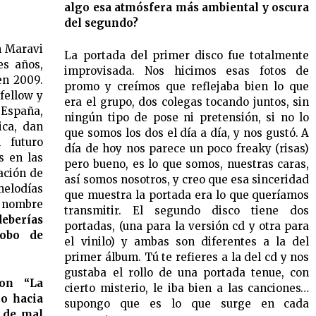
algo esa atmósfera más ambiental y oscura
del segundo?
n Maravi
La portada del primer disco fue totalmente
es años,
improvisada. Nos hicimos esas fotos de
en 2009.
promo y creímos que reflejaba bien lo que
fellow y
era el grupo, dos colegas tocando juntos, sin
España,
ningún tipo de pose ni pretensión, si no lo
ica, dan
que somos los dos el día a día, y nos gustó. A
 futuro
día de hoy nos parece un poco freaky (risas)
s en las
pero bueno, es lo que somos, nuestras caras,
ación de
así somos nosotros, y creo que esa sinceridad
elodías
que muestra la portada era lo que queríamos
el nombre
transmitir. El segundo disco tiene dos
eberías
portadas, (una para la versión cd y otra para
obo de
el vinilo) y ambas son diferentes a la del
primer álbum. Tú te refieres a la del cd y nos
gustaba el rollo de una portada tenue, con
con “La
cierto misterio, le iba bien a las canciones…
no hacia
supongo que es lo que surge en cada
s de mal