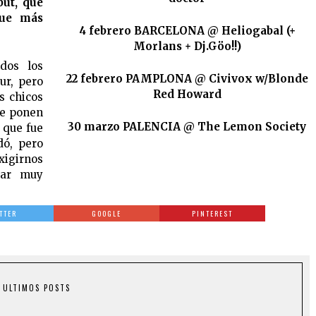
but, qué
que más
4 febrero BARCELONA @ Heliogabal (+
Morlans + Dj.Göo!!)
dos los
22 febrero PAMPLONA @ Civivox w/Blonde
ur, pero
Red Howard
s chicos
se ponen
30 marzo PALENCIA @ The Lemon Society
 que fue
dó, pero
xigirnos
tar muy
TTER
GOOGLE
PINTEREST
ULTIMOS POSTS