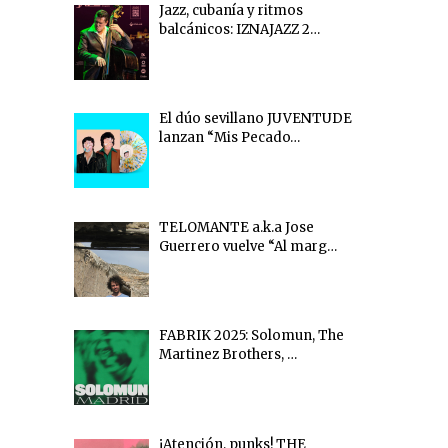
Jazz, cubanía y ritmos
balcánicos: IZNAJAZZ 2…
El dúo sevillano JUVENTUDE
lanzan “Mis Pecado…
TELOMANTE a.k.a Jose
Guerrero vuelve “Al marg…
FABRIK 2025: Solomun, The
Martinez Brothers, …
¡Atención, punks! THE