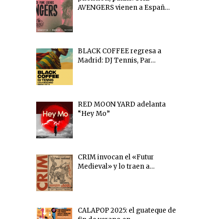
AVENGERS vienen a Españ…
BLACK COFFEE regresa a
Madrid: DJ Tennis, Par…
RED MOON YARD adelanta
“Hey Mo”
CRIM invocan el «Futur
Medieval» y lo traen a…
CALAPOP 2025: el guateque de