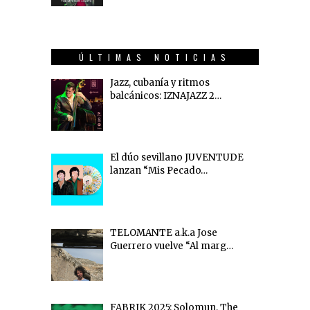
ÚLTIMAS NOTICIAS
Jazz, cubanía y ritmos
balcánicos: IZNAJAZZ 2…
El dúo sevillano JUVENTUDE
lanzan “Mis Pecado…
TELOMANTE a.k.a Jose
Guerrero vuelve “Al marg…
FABRIK 2025: Solomun, The