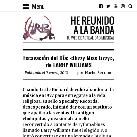
Menu
Excavación del Día: «Dizzy Miss Lizzy»,
de LARRY WILLIAMS
Publicado el 7 enero, 2012
por
Nacho Serrano
Cuando Little Richard decidió abandonar la
música en 1957
para entregarse a la vida
religiosa, su sello
Specialty Records,
desesperado, intentó dar con un sustituto
que apañara las ventas.
Un antiguo
chuloputas y ocasional camello
reconvertido a cantante de rythm&blues
llamado Larry Williams fue el elegido. No
logró convertirse en una leyenda a la altura