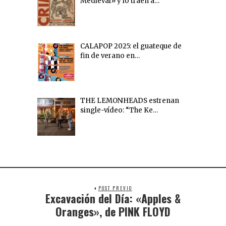
Medieval» y lo traen a…
CALAPOP 2025: el guateque de
fin de verano en…
THE LEMONHEADS estrenan
single-vídeo: “The Ke…
POST PREVIO
Excavación del Día: «Apples &
Oranges», de PINK FLOYD