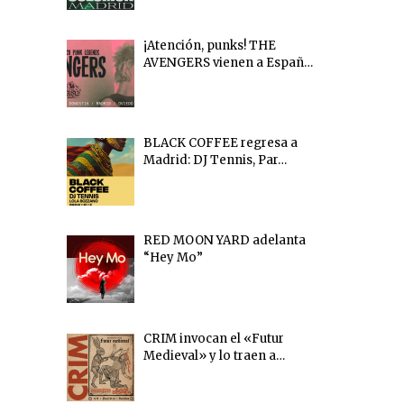
¡Atención, punks! THE
AVENGERS vienen a Españ…
BLACK COFFEE regresa a
Madrid: DJ Tennis, Par…
RED MOON YARD adelanta
“Hey Mo”
CRIM invocan el «Futur
Medieval» y lo traen a…