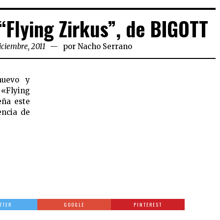
“Flying Zirkus”, de BIGOTT
iciembre, 2011
por
Nacho Serrano
nuevo y
 «Flying
eña este
encia de
TTER
GOOGLE
PINTEREST