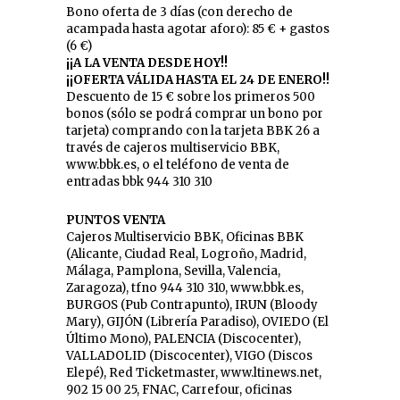
Bono oferta de 3 días (con derecho de
acampada hasta agotar aforo): 85 € + gastos
(6 €)
¡¡A LA VENTA DESDE HOY!!
¡¡OFERTA VÁLIDA HASTA EL 24 DE ENERO!!
Descuento de 15 € sobre los primeros 500
bonos (sólo se podrá comprar un bono por
tarjeta) comprando con la tarjeta BBK 26 a
través de cajeros multiservicio BBK,
www.bbk.es, o el teléfono de venta de
entradas bbk 944 310 310
PUNTOS VENTA
Cajeros Multiservicio BBK, Oficinas BBK
(Alicante, Ciudad Real, Logroño, Madrid,
Málaga, Pamplona, Sevilla, Valencia,
Zaragoza), tfno 944 310 310, www.bbk.es,
BURGOS (Pub Contrapunto), IRUN (Bloody
Mary), GIJÓN (Librería Paradiso), OVIEDO (El
Último Mono), PALENCIA (Discocenter),
VALLADOLID (Discocenter), VIGO (Discos
Elepé), Red Ticketmaster, www.ltinews.net,
902 15 00 25, FNAC, Carrefour, oficinas