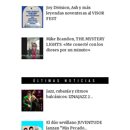
Joy Division, Ash y más
leyendas noventeras al VISOR
FEST
Mike Brandon, THE MYSTERY
LIGHTS: «Me conecté con los
dioses por un minuto»
ÚLTIMAS NOTICIAS
Jazz, cubanía y ritmos
balcánicos: IZNAJAZZ 2…
El dúo sevillano JUVENTUDE
lanzan “Mis Pecado…