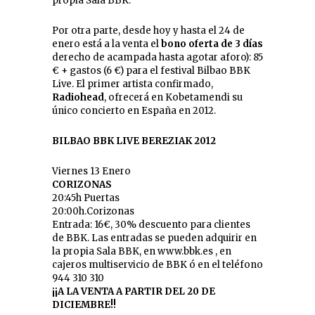
propia Sala BBK.
Por otra parte, desde hoy y hasta el 24 de
enero está a la venta el
bono oferta de 3 días
derecho de acampada hasta agotar aforo): 85
€ + gastos (6 €) para el festival Bilbao BBK
Live. El primer artista confirmado,
Radiohead
, ofrecerá en Kobetamendi su
único concierto en España en 2012.
BILBAO BBK LIVE BEREZIAK 2012
Viernes 13 Enero
CORIZONAS
20:45h Puertas
20:00h.Corizonas
Entrada: 16€, 30% descuento para clientes
de BBK. Las entradas se pueden adquirir en
la propia Sala BBK, en www.bbk.es , en
cajeros multiservicio de BBK ó en el teléfono
944 310 310
¡¡A LA VENTA A PARTIR DEL 20 DE
DICIEMBRE!!