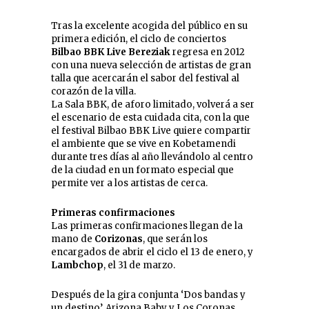
Tras la excelente acogida del público en su
primera edición, el ciclo de conciertos
Bilbao BBK Live Bereziak
regresa en 2012
con una nueva selección de artistas de gran
talla que acercarán el sabor del festival al
corazón de la villa.
La Sala BBK, de aforo limitado, volverá a ser
el escenario de esta cuidada cita, con la que
el festival Bilbao BBK Live quiere compartir
el ambiente que se vive en Kobetamendi
durante tres días al año llevándolo al centro
de la ciudad en un formato especial que
permite ver a los artistas de cerca.
Primeras confirmaciones
Las primeras confirmaciones llegan de la
mano de
Corizonas
, que serán los
encargados de abrir el ciclo el 13 de enero, y
Lambchop
, el 31 de marzo.
Después de la gira conjunta ‘Dos bandas y
un destino’, Arizona Baby y Los Coronas