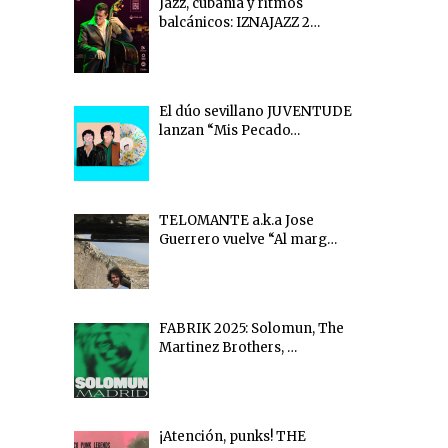
Jazz, cubanía y ritmos
balcánicos: IZNAJAZZ 2…
El dúo sevillano JUVENTUDE
lanzan “Mis Pecado…
TELOMANTE a.k.a Jose
Guerrero vuelve “Al marg…
FABRIK 2025: Solomun, The
Martinez Brothers, …
¡Atención, punks! THE