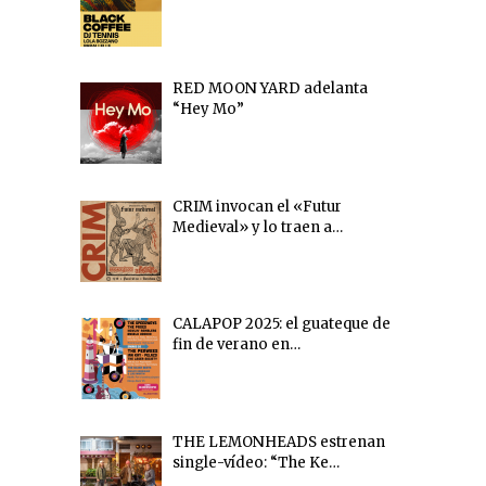
RED MOON YARD adelanta
“Hey Mo”
CRIM invocan el «Futur
Medieval» y lo traen a…
CALAPOP 2025: el guateque de
fin de verano en…
THE LEMONHEADS estrenan
single-vídeo: “The Ke…