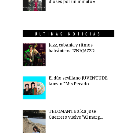
dioses por un minuto»
ÚLTIMAS NOTICIAS
Jazz, cubanía y ritmos
balcánicos: IZNAJAZZ 2…
El dúo sevillano JUVENTUDE
lanzan “Mis Pecado…
TELOMANTE a.k.a Jose
Guerrero vuelve “Al marg…