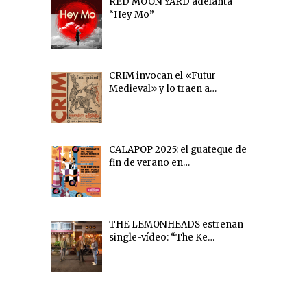
RED MOON YARD adelanta
“Hey Mo”
CRIM invocan el «Futur
Medieval» y lo traen a…
CALAPOP 2025: el guateque de
fin de verano en…
THE LEMONHEADS estrenan
single-vídeo: “The Ke…