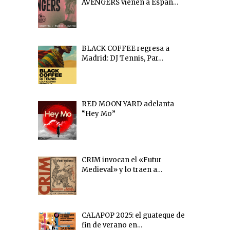
AVENGERS vienen a Españ…
BLACK COFFEE regresa a
Madrid: DJ Tennis, Par…
RED MOON YARD adelanta
“Hey Mo”
CRIM invocan el «Futur
Medieval» y lo traen a…
CALAPOP 2025: el guateque de
fin de verano en…