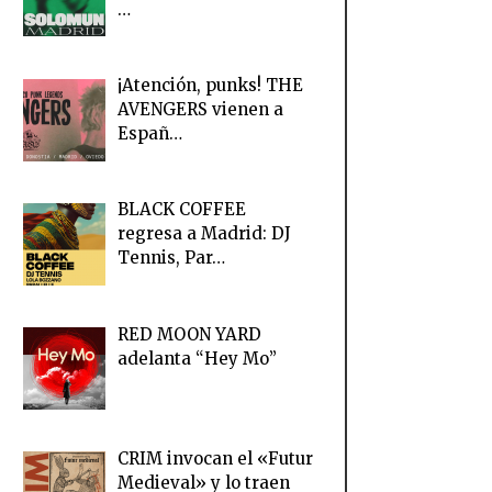
…
¡Atención, punks! THE
AVENGERS vienen a
Españ…
BLACK COFFEE
regresa a Madrid: DJ
Tennis, Par…
RED MOON YARD
adelanta “Hey Mo”
CRIM invocan el «Futur
Medieval» y lo traen