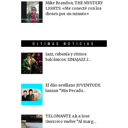
Mike Brandon, THE MYSTERY
LIGHTS: «Me conecté con los
dioses por un minuto»
ÚLTIMAS NOTICIAS
Jazz, cubanía y ritmos
balcánicos: IZNAJAZZ 2…
El dúo sevillano JUVENTUDE
lanzan “Mis Pecado…
TELOMANTE a.k.a Jose
Guerrero vuelve “Al marg…