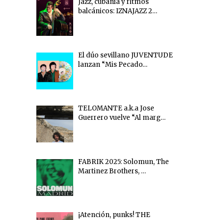
Jazz, cubanía y ritmos
balcánicos: IZNAJAZZ 2…
El dúo sevillano JUVENTUDE
lanzan “Mis Pecado…
TELOMANTE a.k.a Jose
Guerrero vuelve “Al marg…
FABRIK 2025: Solomun, The
Martinez Brothers, …
¡Atención, punks! THE