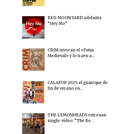
RED MOON YARD adelanta
“Hey Mo”
CRIM invocan el «Futur
Medieval» y lo traen a…
CALAPOP 2025: el guateque de
fin de verano en…
THE LEMONHEADS estrenan
single-vídeo: “The Ke…