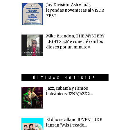
Joy Division, Ash y más
leyendas noventeras al VISOR
FEST
Mike Brandon, THE MYSTERY
LIGHTS: «Me conecté con los
dioses por un minuto»
ÚLTIMAS NOTICIAS
Jazz, cubanía y ritmos
balcánicos: IZNAJAZZ 2…
El dúo sevillano JUVENTUDE
lanzan “Mis Pecado…